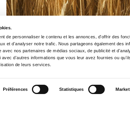
okies.
t de personnaliser le contenu et les annonces, d'offrir des fonct
ux et d'analyser notre trafic. Nous partageons également des in
site avec nos partenaires de médias sociaux, de publicité et d'anal
 avec d'autres informations que vous leur avez fournies ou qu'il
lisation de leurs services.
Préférences
Statistiques
Market
Au Filanthrope, le circuit court n'est pas un argument mar
GAEC de Montchervet dans le Beaujolais, la truite de ch