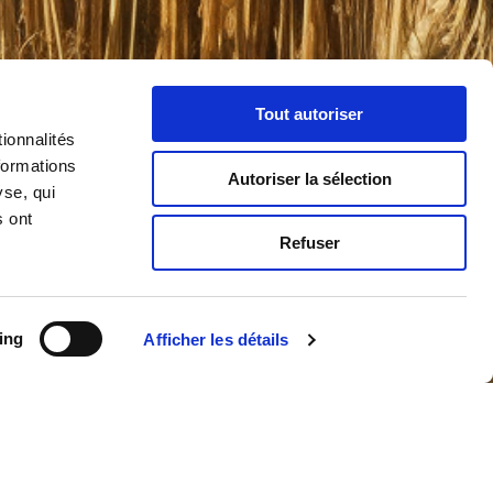
Tout autoriser
ionnalités
formations
Autoriser la sélection
yse, qui
s ont
Refuser
ing
Afficher les détails
keting, c'est une manière de cuisiner. Le porc vient du
ez Murgat, les escargots du Haut-Doubs via la Maison